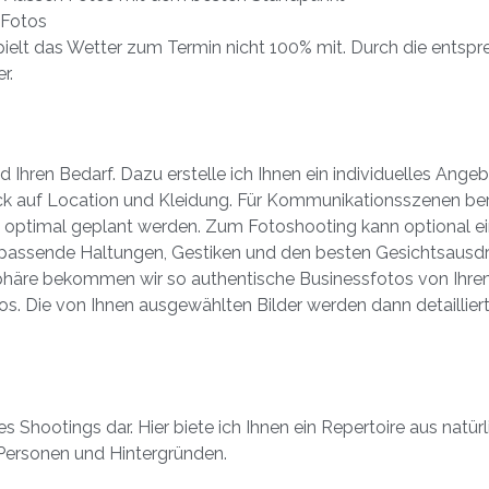
 Fotos
pielt das Wetter zum Termin nicht 100% mit. Durch die entsp
r.
e
d Ihren Bedarf. Dazu erstelle ich Ihnen ein individuelles Ange
ck auf Location und Kleidung. Für Kommunikationsszenen bereit
optimal geplant werden. Zum Fotoshooting kann optional eine V
passende Haltungen, Gestiken und den besten Gesichtsausdrüc
osphäre bekommen wir so authentische Businessfotos von Ih
os. Die von Ihnen ausgewählten Bilder werden dann detaillier
es Shootings dar. Hier biete ich Ihnen ein Repertoire aus natü
Personen und Hintergründen.